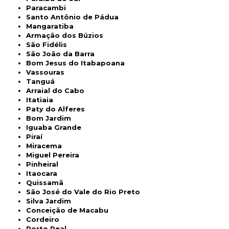
Paracambi
Santo Antônio de Pádua
Mangaratiba
Armação dos Búzios
São Fidélis
São João da Barra
Bom Jesus do Itabapoana
Vassouras
Tanguá
Arraial do Cabo
Itatiaia
Paty do Alferes
Bom Jardim
Iguaba Grande
Piraí
Miracema
Miguel Pereira
Pinheiral
Itaocara
Quissamã
São José do Vale do Rio Preto
Silva Jardim
Conceição de Macabu
Cordeiro
Porto Real