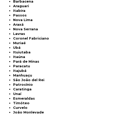
Barbacena
Araguari
Itabira
Passos
Nova Lima
Araxá
Nova Serrana
Lavras
Coronel Fabriciano
Muriaé
Ubá
Ituiutaba
Itaúna
Pará de Minas
Paracatu
Itajubá
Manhuaçu
São João del Rei
Patrocínio
Caratinga
Unaí
Esmeraldas
Timóteo
Curvelo
João Monlevade