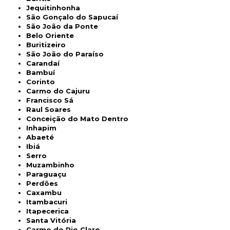
Jequitinhonha
São Gonçalo do Sapucaí
São João da Ponte
Belo Oriente
Buritizeiro
São João do Paraíso
Carandaí
Bambuí
Corinto
Carmo do Cajuru
Francisco Sá
Raul Soares
Conceição do Mato Dentro
Inhapim
Abaeté
Ibiá
Serro
Muzambinho
Paraguaçu
Perdões
Caxambu
Itambacuri
Itapecerica
Santa Vitória
Carmo do Rio Claro