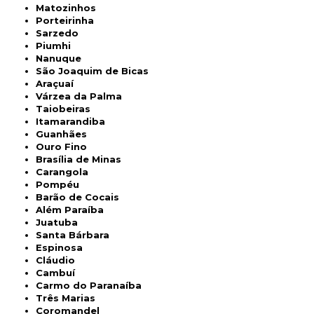
Matozinhos
Porteirinha
Sarzedo
Piumhi
Nanuque
São Joaquim de Bicas
Araçuaí
Várzea da Palma
Taiobeiras
Itamarandiba
Guanhães
Ouro Fino
Brasília de Minas
Carangola
Pompéu
Barão de Cocais
Além Paraíba
Juatuba
Santa Bárbara
Espinosa
Cláudio
Cambuí
Carmo do Paranaíba
Três Marias
Coromandel