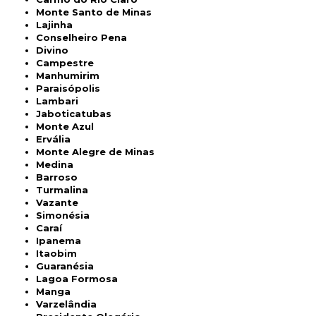
Monte Santo de Minas
Lajinha
Conselheiro Pena
Divino
Campestre
Manhumirim
Paraisópolis
Lambari
Jaboticatubas
Monte Azul
Ervália
Monte Alegre de Minas
Medina
Barroso
Turmalina
Vazante
Simonésia
Caraí
Ipanema
Itaobim
Guaranésia
Lagoa Formosa
Manga
Varzelândia