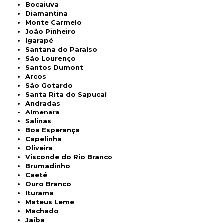
Bocaiuva
Diamantina
Monte Carmelo
João Pinheiro
Igarapé
Santana do Paraíso
São Lourenço
Santos Dumont
Arcos
São Gotardo
Santa Rita do Sapucaí
Andradas
Almenara
Salinas
Boa Esperança
Capelinha
Oliveira
Visconde do Rio Branco
Brumadinho
Caeté
Ouro Branco
Iturama
Mateus Leme
Machado
Jaíba