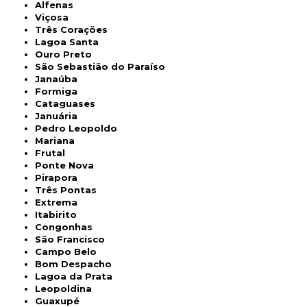
Alfenas
Viçosa
Três Corações
Lagoa Santa
Ouro Preto
São Sebastião do Paraíso
Janaúba
Formiga
Cataguases
Januária
Pedro Leopoldo
Mariana
Frutal
Ponte Nova
Pirapora
Três Pontas
Extrema
Itabirito
Congonhas
São Francisco
Campo Belo
Bom Despacho
Lagoa da Prata
Leopoldina
Guaxupé