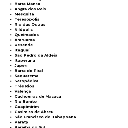
Barra Mansa
Angra dos Reis
Mesquita
Teresópolis
Rio das Ostras
Nilópolis
Queimados
Araruama
Resende
Itaguaí
São Pedro da Aldeia
Itaperuna
Japeri
Barra do Piraí
Saquarema
Seropédica
Três Rios
Valença
Cachoeiras de Macacu
Rio Bonito
Guapimirim
Casimiro de Abreu
São Francisco de Itabapoana
Paraty
Paraíba do Sul