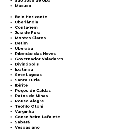
São José de Ubá
Macuco
Belo Horizonte
Uberlândia
Contagem
Juiz de Fora
Montes Claros
Betim
Uberaba
Ribeirão das Neves
Governador Valadares
Divinópolis
Ipatinga
Sete Lagoas
Santa Luzia
Ibirité
Poços de Caldas
Patos de Minas
Pouso Alegre
Teófilo Otoni
Varginha
Conselheiro Lafaiete
Sabará
Vespasiano