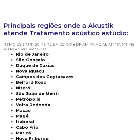
Principais regiões onde a Akustik
atende Tratamento acústico estúdio:
RJ
MG
ES
SP
PR
SC
RS
PE
BA
CE
GO e DF
AM
PA
AC
AL
AP
MA
MT
MS
PB
PI
RN
RO
RR
SE
TO
Rio de Janeiro
São Gonçalo
Duque de Caxias
Nova Iguaçu
Campos dos Goytacazes
Belford Roxo
Niterói
São João de Meriti
Petrópolis
Volta Redonda
Macaé
Magé
Itaboraí
Cabo Frio
Maricá
Nova Friburgo