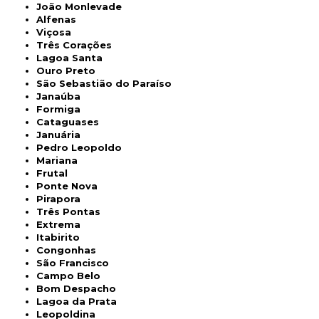
João Monlevade
Alfenas
Viçosa
Três Corações
Lagoa Santa
Ouro Preto
São Sebastião do Paraíso
Janaúba
Formiga
Cataguases
Januária
Pedro Leopoldo
Mariana
Frutal
Ponte Nova
Pirapora
Três Pontas
Extrema
Itabirito
Congonhas
São Francisco
Campo Belo
Bom Despacho
Lagoa da Prata
Leopoldina