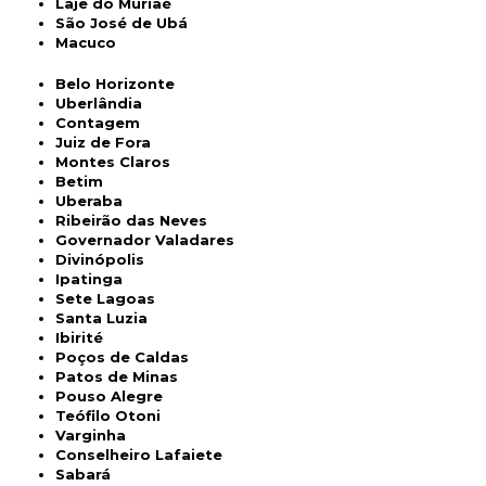
Laje do Muriaé
São José de Ubá
Macuco
Belo Horizonte
Uberlândia
Contagem
Juiz de Fora
Montes Claros
Betim
Uberaba
Ribeirão das Neves
Governador Valadares
Divinópolis
Ipatinga
Sete Lagoas
Santa Luzia
Ibirité
Poços de Caldas
Patos de Minas
Pouso Alegre
Teófilo Otoni
Varginha
Conselheiro Lafaiete
Sabará