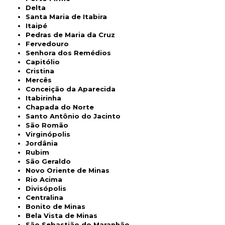
Delta
Santa Maria de Itabira
Itaipé
Pedras de Maria da Cruz
Fervedouro
Senhora dos Remédios
Capitólio
Cristina
Mercês
Conceição da Aparecida
Itabirinha
Chapada do Norte
Santo Antônio do Jacinto
São Romão
Virginópolis
Jordânia
Rubim
São Geraldo
Novo Oriente de Minas
Rio Acima
Divisópolis
Centralina
Bonito de Minas
Bela Vista de Minas
São Sebastião do Maranhão