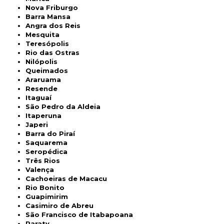
Nova Friburgo
Barra Mansa
Angra dos Reis
Mesquita
Teresópolis
Rio das Ostras
Nilópolis
Queimados
Araruama
Resende
Itaguaí
São Pedro da Aldeia
Itaperuna
Japeri
Barra do Piraí
Saquarema
Seropédica
Três Rios
Valença
Cachoeiras de Macacu
Rio Bonito
Guapimirim
Casimiro de Abreu
São Francisco de Itabapoana
Paraty