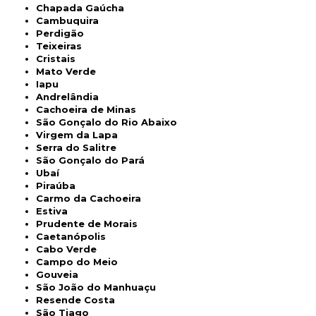
Chapada Gaúcha
Cambuquira
Perdigão
Teixeiras
Cristais
Mato Verde
Iapu
Andrelândia
Cachoeira de Minas
São Gonçalo do Rio Abaixo
Virgem da Lapa
Serra do Salitre
São Gonçalo do Pará
Ubaí
Piraúba
Carmo da Cachoeira
Estiva
Prudente de Morais
Caetanópolis
Cabo Verde
Campo do Meio
Gouveia
São João do Manhuaçu
Resende Costa
São Tiago