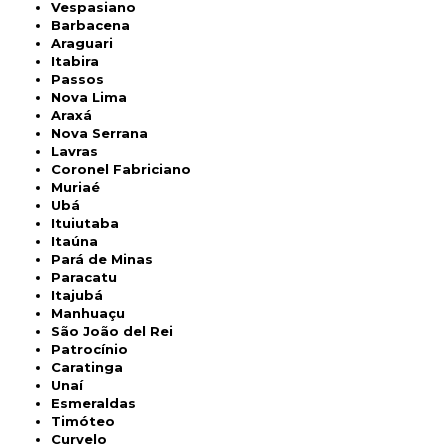
Vespasiano
Barbacena
Araguari
Itabira
Passos
Nova Lima
Araxá
Nova Serrana
Lavras
Coronel Fabriciano
Muriaé
Ubá
Ituiutaba
Itaúna
Pará de Minas
Paracatu
Itajubá
Manhuaçu
São João del Rei
Patrocínio
Caratinga
Unaí
Esmeraldas
Timóteo
Curvelo