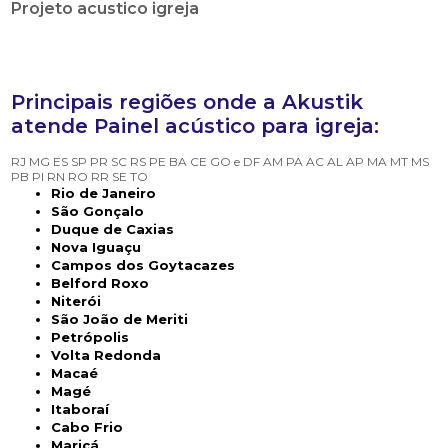
Projeto acustico igreja
Principais regiões onde a Akustik
atende Painel acústico para igreja:
RJ
MG
ES
SP
PR
SC
RS
PE
BA
CE
GO e DF
AM
PA
AC
AL
AP
MA
MT
MS
PB
PI
RN
RO
RR
SE
TO
Rio de Janeiro
São Gonçalo
Duque de Caxias
Nova Iguaçu
Campos dos Goytacazes
Belford Roxo
Niterói
São João de Meriti
Petrópolis
Volta Redonda
Macaé
Magé
Itaboraí
Cabo Frio
Maricá