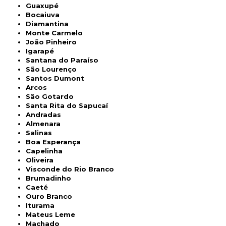
Guaxupé
Bocaiuva
Diamantina
Monte Carmelo
João Pinheiro
Igarapé
Santana do Paraíso
São Lourenço
Santos Dumont
Arcos
São Gotardo
Santa Rita do Sapucaí
Andradas
Almenara
Salinas
Boa Esperança
Capelinha
Oliveira
Visconde do Rio Branco
Brumadinho
Caeté
Ouro Branco
Iturama
Mateus Leme
Machado