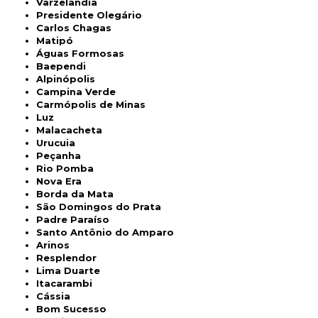
Varzelândia
Presidente Olegário
Carlos Chagas
Matipó
Águas Formosas
Baependi
Alpinópolis
Campina Verde
Carmópolis de Minas
Luz
Malacacheta
Urucuia
Peçanha
Rio Pomba
Nova Era
Borda da Mata
São Domingos do Prata
Padre Paraíso
Santo Antônio do Amparo
Arinos
Resplendor
Lima Duarte
Itacarambi
Cássia
Bom Sucesso