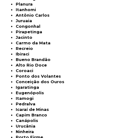
Planura
Itanhomi
Antônio Carlos
Juruaia
Congonhal
Pirapetinga
Jacinto
Carmo da Mata
Recreio
Ibiraci
Bueno Brandão
Alto Rio Doce
Coroaci
Ponto dos Volantes
Conceição dos Ouros
Igaratinga
Eugenópolis
Itamogi
Pedralva
Icaraí de Minas
Capim Branco
Canápolis
Urucânia
Ninheira
Porto Firme