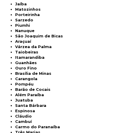
Jaíba
Matozinhos
Porteirinha
Sarzedo
Piumhi
Nanuque
São Joaquim de Bicas
Araçuaí
Várzea da Palma
Taiobeiras
Itamarandiba
Guanhães
Ouro Fino
Brasília de Minas
Carangola
Pompéu
Barão de Cocais
Além Paraíba
Juatuba
Santa Bárbara
Espinosa
Cláudio
Cambuí
Carmo do Paranaíba
Três Marias