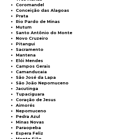
Coromandel
Conceição das Alagoas
Prata
Rio Pardo de Minas
Mutum
Santo Antônio do Monte
Novo Cruzeiro
Pitangui
Sacramento
Mantena
Elói Mendes
Campos Gerais
Camanducaia
São José da Lapa
São João Nepomuceno
Jacutinga
Tupaciguara
Coração de Jesus
Aimorés
Nepomuceno
Pedra Azul
Minas Novas
Paraopeba
Espera Feliz
Monte Sião