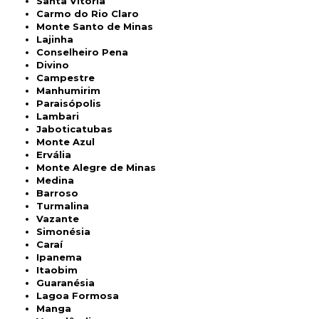
Santa Vitória
Carmo do Rio Claro
Monte Santo de Minas
Lajinha
Conselheiro Pena
Divino
Campestre
Manhumirim
Paraisópolis
Lambari
Jaboticatubas
Monte Azul
Ervália
Monte Alegre de Minas
Medina
Barroso
Turmalina
Vazante
Simonésia
Caraí
Ipanema
Itaobim
Guaranésia
Lagoa Formosa
Manga