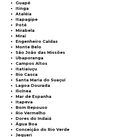
Guapé
Itinga
Ataléia
Itapagipe
Poté
Mirabela
Miraí
Engenheiro Caldas
Monte Belo
São João das Missões
Ubaporanga
Campos Altos
Itatiaiuçu
Rio Casca
Santa Maria do Suaçuí
Lagoa Dourada
Ilicínea
Mar de Espanha
Itapeva
Bom Repouso
Rio Vermelho
Dores do Indaiá
Água Boa
Conceição do Rio Verde
Jequeri