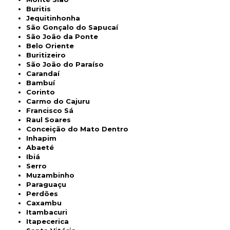
Buritis
Jequitinhonha
São Gonçalo do Sapucaí
São João da Ponte
Belo Oriente
Buritizeiro
São João do Paraíso
Carandaí
Bambuí
Corinto
Carmo do Cajuru
Francisco Sá
Raul Soares
Conceição do Mato Dentro
Inhapim
Abaeté
Ibiá
Serro
Muzambinho
Paraguaçu
Perdões
Caxambu
Itambacuri
Itapecerica