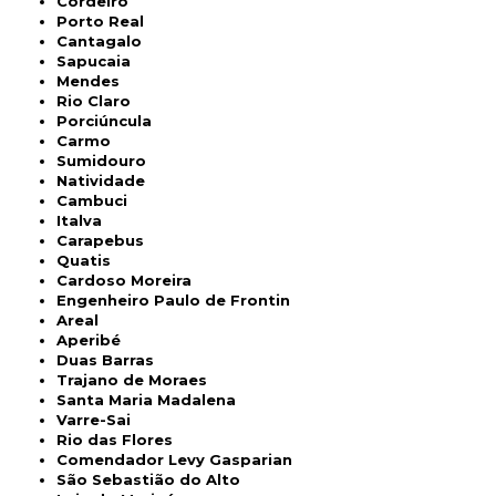
Cordeiro
Porto Real
Cantagalo
Sapucaia
Mendes
Rio Claro
Porciúncula
Carmo
Sumidouro
Natividade
Cambuci
Italva
Carapebus
Quatis
Cardoso Moreira
Engenheiro Paulo de Frontin
Areal
Aperibé
Duas Barras
Trajano de Moraes
Santa Maria Madalena
Varre-Sai
Rio das Flores
Comendador Levy Gasparian
São Sebastião do Alto