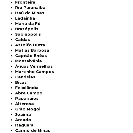
Fronteira
Rio Paranaíba
Itaú de Minas
Ladainha
Maria da Fé
Brazópolis
Sabinópolis
Caldas
Astolfo Dutra
Matias Barbosa
Capitão Enéas
Montalvânia
Águas Vermelhas
Martinho Campos
Candeias
Bicas
Felixlândia
Abre Campo
Papagaios
Alterosa
Grão Mogol
Joaíma
Areado
Itaguara
Carmo de Minas