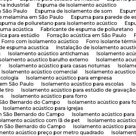
ma industrial
Espuma de isolamento acústico
m São Paulo
Espuma de isolamento de som
Espum
e melamina em São Paulo
Espuma para parede de e
Espuma de poliuretano para isolamento acústico
Esp
spuma acústica
Fabricante de espuma de poliuretano
tica para estúdio
Forração acústica em São Paulo
Forro com isolamento acústico
Forro isolante térm
 de espuma acustica
Instalação de isolamento acust
a
Isolamento acústico antichamas
Isolamento acú
Isolamento acustico barulho externo
Isolamento acus
r
Isolamento acústico para casas noturnas
Isolam
Isolamento acústico comercial
Isolamento acustico 
icologia
Isolamento acústico para empresa
 em São Paulo
Isolamento acústico para escolas
I
e tiro
Isolamento acústico para estúdio de gravação
es
Isolamento acústico para forro
m São Bernardo do Campo
Isolamento acústico para f
Isolamento acústico para igrejas
 em São Bernardo do Campo
Isolamento acústico para
solamento acústico com lã de pet
Isolamento acústic
 em São Bernardo do Campo
Isolamento acústico par
amento acústico preço por metro quadrado
Isolament