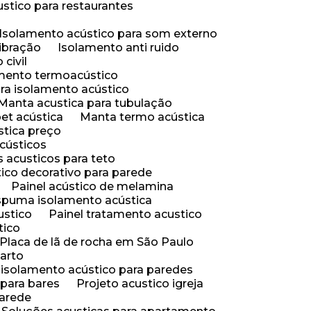
ustico para restaurantes
Isolamento acústico para som externo
vibração
Isolamento anti ruido
civil
amento termoacústico
ara isolamento acústico
Manta acustica para tubulação
pet acústica
Manta termo acústica
stica preço
acústicos
is acusticos para teto
stico decorativo para parede
Painel acústico de melamina
 espuma isolamento acústica
ustico
Painel tratamento acustico
tico
Placa de lã de rocha em São Paulo
uarto
e isolamento acústico para paredes
o para bares
Projeto acustico igreja
parede