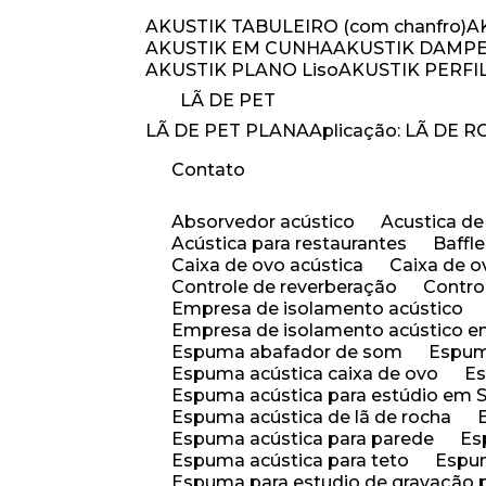
AKUSTIK TABULEIRO (com chanfro)
AKUSTIK EM CUNHA
AKUSTIK DAMP
AKUSTIK PLANO Liso
AKUSTIK PERF
LÃ DE PET
LÃ DE PET PLANA
Aplicação: LÃ DE 
Contato
Absorvedor acústico
Acustica d
Acústica para restaurantes
Baffl
Caixa de ovo acústica
Caixa de 
Controle de reverberação
Contro
Empresa de isolamento acústico
Empresa de isolamento acústico 
Espuma abafador de som
Espu
Espuma acústica caixa de ovo
E
Espuma acústica para estúdio em
Espuma acústica de lã de rocha
Espuma acústica para parede
E
Espuma acústica para teto
Espu
Espuma para estudio de gravação 