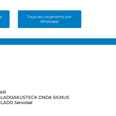
ra
Faça seu orçamento por
Whatsapp
(11) 4361-1165
(11) 94129-4706
EAR
ILADO
AKUSTECK ONDA SIGNUS
ILADO Senoidal