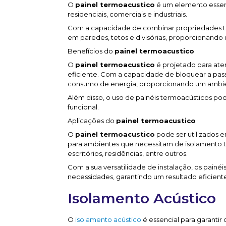
O
painel termoacustico
é um elemento essen
residenciais, comerciais e industriais.
Com a capacidade de combinar propriedades tér
em paredes, tetos e divisórias, proporcionando
Benefícios do
painel termoacustico
O
painel termoacustico
é projetado para ate
eficiente. Com a capacidade de bloquear a pas
consumo de energia, proporcionando um ambient
Além disso, o uso de painéis termoacústicos pod
funcional.
Aplicações do
painel termoacustico
O
painel termoacustico
pode ser utilizados e
para ambientes que necessitam de isolamento t
escritórios, residências, entre outros.
Com a sua versatilidade de instalação, os painé
necessidades, garantindo um resultado eficient
Isolamento Acústico
O
isolamento acústico
é essencial para garantir