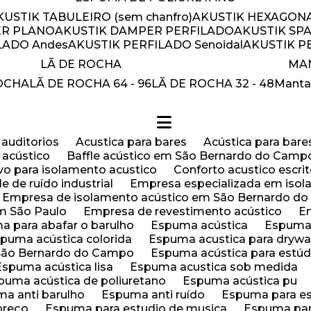
AKUSTIK TABULEIRO (sem chanfro)
AKUSTIK HEXAGON
ER PLANO
AKUSTIK DAMPER PERFILADO
AKUSTIK SP
ILADO Andes
AKUSTIK PERFILADO Senoidal
AKUSTIK 
LÃ DE ROCHA
M
ROCHA
LÃ DE ROCHA 64 - 96
LÃ DE ROCHA 32 - 48
Mant
e auditorios
Acustica para bares
Acústica para bare
e acústico
Baffle acústico em São Bernardo do Camp
ovo para isolamento acustico
Conforto acustico escrit
le de ruído industrial
Empresa especializada em iso
Empresa de isolamento acústico em São Bernardo d
em São Paulo
Empresa de revestimento acústico
ma para abafar o barulho
Espuma acústica
Espuma
spuma acústica colorida
Espuma acustica para drywa
 São Bernardo do Campo
Espuma acústica para estú
Espuma acústica lisa
Espuma acustica sob medida
spuma acústica de poliuretano
Espuma acústica pu
ma anti barulho
Espuma anti ruído
Espuma para e
preço
Espuma para estudio de musica
Espuma pa