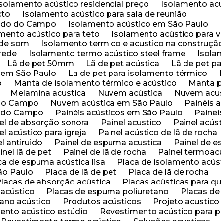
Isolamento acústico residencial preço
Isolamento ac
cto
Isolamento acústico para sala de reunião
ardo do Campo
Isolamento acústico em São Paulo
amento acústico para teto
Isolamento acústico para 
 de som
Isolamento termico e acustico na construção 
rede
Isolamento termo acústico steel frame
Isol
Lã de pet 50mm
Lã de pet acústica
Lã de pet p
o em São Paulo
La de pet para isolamento térmico
o
Manta de isolamento térmico e acústico
Manta 
Melamina acustica
Nuvem acústica
Nuvem acu
 do Campo
Nuvem acústica em São Paulo
Painéis 
do do Campo
Painéis acústicos em São Paulo
Paine
inel de absorção sonora
Painel acustico
Painel acú
nel acústico para igreja
Painel acústico de lã de rocha
nel antiruido
Painel de espuma acustica
Painel de
ainel lã de pet
Painel de lã de rocha
Painel termoac
aca de espuma acústica lisa
Placa de isolamento acús
São Paulo
Placa de lã de pet
Placa de lã de rocha
Placas de absorção acústica
Placas acústicas para q
 acústico
Placas de espuma poliuretano
Placas d
etano acústico
Produtos acústicos
Projeto acustic
mento acústico estúdio
Revestimento acústico para 