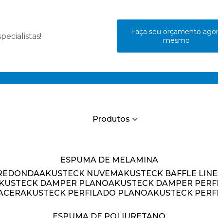
Faça seu orçamento ago
ecialistas!
mesmo
Produtos
ESPUMA DE MELAMINA
 REDONDA
AKUSTECK NUVEM
AKUSTECK BAFFLE LIN
AKUSTECK DAMPER PLANO
AKUSTECK DAMPER PERF
PACER
AKUSTECK PERFILADO PLANO
AKUSTECK PERF
ESPUMA DE POLIURETANO