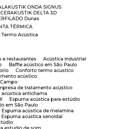
AL
AKUSTIK ONDA SIGNUS
ACER
AKUSTIK DELTA 3D
PERFILADO Dunas
ANTA TÉRMICA
a Termo Acústica
s e restaurantes
Acústica industrial
o
Baffle acústico em São Paulo
orio
Conforto termo acustico
lamento acústico
o Campo
Empresa de tratamento acústico
 acústica antichama
ll
Espuma acústica para estúdio
dio em São Paulo
Espuma acústica de melamina
Espuma acústica senoidal
stúdio
ra estudio de som