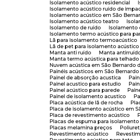
Isolamento acústico residencial
Isolamento acústico ruído de impa
Isolamento acústico em São Bern
Isolamento acústico teatro
Isol
Isolamento de ruído
Isolamento
Isolamento termo acústico para pa
Lã para isolamento termoacústico
Lã de pet para isolamento acústic
Manta anti ruído
Manta antirruíd
Manta termo acústica para telhado
Nuvem acústica em São Bernardo
Painéis acústicos em São Bernar
Painel de absorção acustica
Pa
Painel acustico para estudio
Pai
Painel acústico para parede
Pai
Painel de isolamento acustico
P
Placa acústica de lã de rocha
Pl
Placa de isolamento acústico em 
Placa de revestimento acústico
Placas de espuma para isolamento
Placas melamina preços
Poliur
Revestimento acústico
Revesti